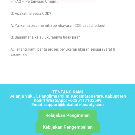
✅ FAQ – Pertanyaan Umum :
Q: Apakah tersedia COD?
A: Ya, kamu bisa memilih pembayaran COD saat checkout.
Q: Bagaimana kalau ukurannya tidak pas?
A: Tenang, kami bantu proses penukaran ukuran sesuai syarat &
ketentuan.
TENTANG KAMI
Belanja Yuk Jl. Panglima Polim, Kecamatan Pare, Kabupaten
Kediri WhatsApp: +6285117105599
Email: support@bukahati-beauty.com
Kebijakan Pengiriman
Kebijakan Pengembalian